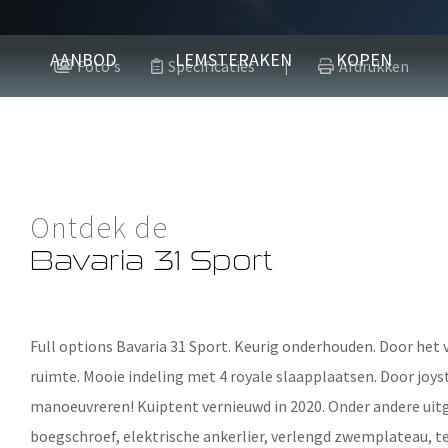
Bavaria 31 Sp
AANBOD
LEMSTERAKEN
KOPEN
Foto's
Specificaties
Afdrukken
|
10.60 m x 3.31 m x 1.23 m
2012
Polyester
Ontdek de
Verkocht
Bavaria 31 Sport
Full options
Bavaria 31 Sport
. Keurig onderhouden. Door het
ruimte. Mooie indeling met 4 royale slaapplaatsen. Door joys
manoeuvreren! Kuiptent vernieuwd in 2020. Onder andere uitg
boegschroef, elektrische ankerlier, verlengd zwemplateau, te