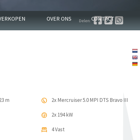
VERKOPEN
OVER ONS
CONTACT
Delen:
.23 m
2x Mercruiser 5.0 MPI DTS Bravo III
2x 194 kW
4 Vast