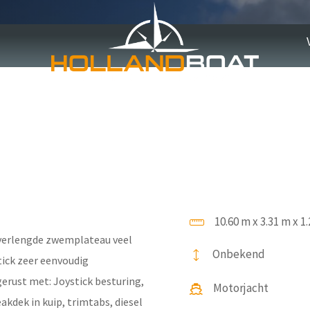
ort
10.60 m x 3.31 m x 1
 verlengde zwemplateau veel
Onbekend
tick zeer eenvoudig
erust met: Joystick besturing,
Motorjacht
akdek in kuip, trimtabs, diesel