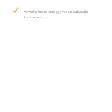
N
Advertenties in belangrijke internationale
jachtmagazines
N
No cure no pay: is uw jacht niet verkocht dan
rekenen wij geen kosten