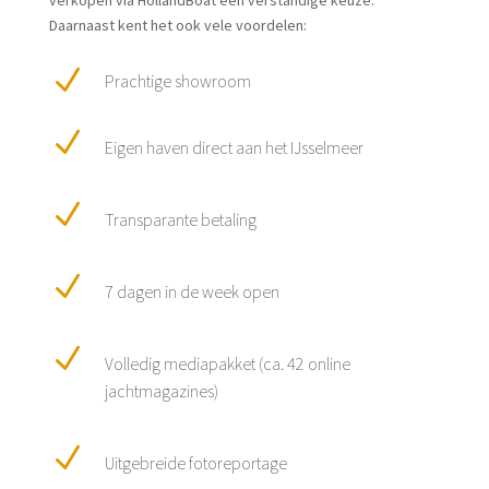
verkopen via HollandBoat een verstandige keuze.
Daarnaast kent het ook vele voordelen:
N
Prachtige showroom
N
Eigen haven direct aan het IJsselmeer
N
Transparante betaling
N
7 dagen in de week open
N
Volledig mediapakket (ca. 42 online
jachtmagazines)
N
Uitgebreide fotoreportage