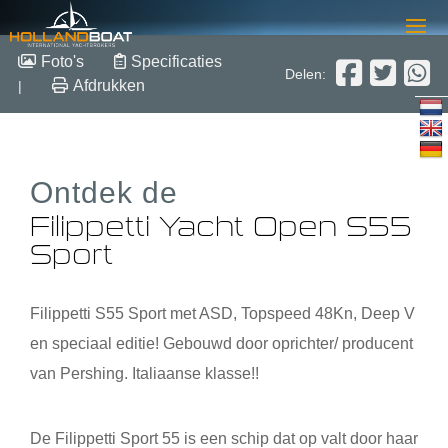
Filippetti Yacht Open S55
Foto's
Specificaties
Delen:
Sport
Afdrukken
|
17.38m x 4.64m x 1.2m
2023
Ontdek de
Overige
€ 1.958.200,- excl btw
Filippetti Yacht Open S55
Sport
Filippetti S55 Sport met ASD, Topspeed 48Kn, Deep V
en speciaal editie! Gebouwd door oprichter/ producent
van Pershing. Italiaanse klasse!!
De Filippetti Sport 55 is een schip dat op valt door haar