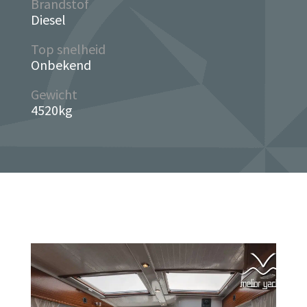
Brandstof
Diesel
Top snelheid
Onbekend
Gewicht
4520kg