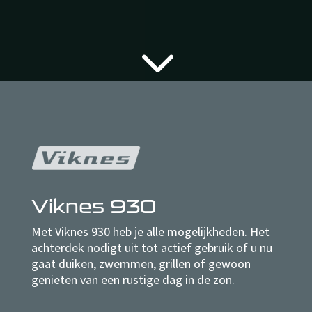
3
Viknes 930
Met Viknes 930 heb je alle mogelijkheden. Het
achterdek nodigt uit tot actief gebruik of u nu
gaat duiken, zwemmen, grillen of gewoon
genieten van een rustige dag in de zon.