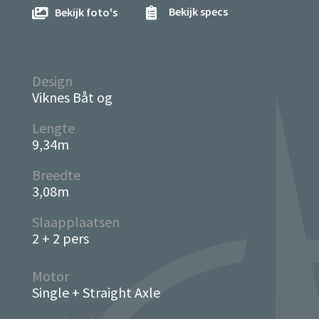
Bekijk specs
Bekijk foto's


Design
Viknes Båt og
Lengte
9,34m
Breedte
3,08m
Slaapplaatsen
2 + 2 pers
Motor
Single + Straight Axle