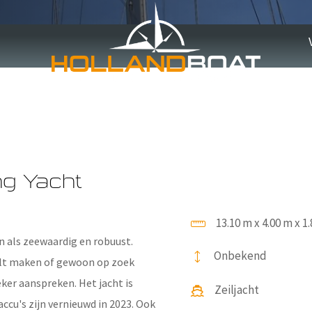
a Going Saili
ng Yacht
13.10 m x 4.00 m x 1
 als zeewaardig en robuust.
Onbekend
 wilt maken of gewoon op zoek
eker aanspreken. Het jacht is
Zeiljacht
ccu's zijn vernieuwd in 2023. Ook