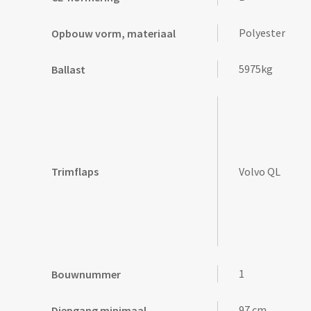
Polyester
Opbouw vorm, materiaal
5975kg
Ballast
Volvo QL
Trimflaps
1
Bouwnummer
97 cm
Diepgang minimaal