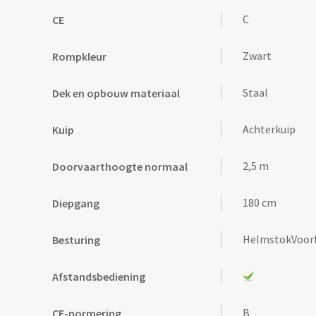
C
CE
Zwart
Rompkleur
Staal
Dek en opbouw materiaal
Achterkuip
Kuip
2,5 m
Doorvaarthoogte normaal
180 cm
Diepgang
HelmstokVoorbe
Besturing
Afstandsbediening
B
CE-normering