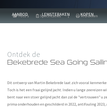
Bekebrede Se
AANBOD
LEMSTERAKEN
KOPEN
Foto's
Specificaties
Afdrukken
|
13.10 m x 4.00 m x 1.80 m
1993
Staal
Ontdek de
Verkocht
Bekebrede Sea Going Saili
Dit ontwerp van Martin Bekebrede laat zich vooral kenmerken
Toch is het een fraai gelijnd jacht. Indien u lange zeereizen
bent naar een stoer gelijnd jacht dan zal de "vertrouwen" u z
prima onderhouden en geschilderd in 2022, antifouling 2023, a