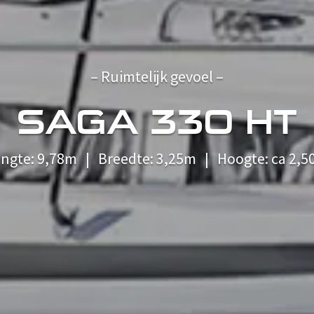
– Ruimtelijk gevoel –
SAGA 330 HT
ngte: 9,78m | Breedte: 3,25m | Hoogte: ca 2,