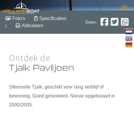
Tjalk Paviljoen
Foto's
Specificaties
Delen:
Afdrukken
|
1920
Staal
Verkocht
Ontdek de
Tjalk Paviljoen
Sfeervolle Tjalk, geschikt voor lang verblijf of
bewoning. Goed geïsoleerd. Nieuw opgebouwd in
2000/2005.