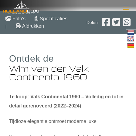
Wim van der Valk
Foto's
Specificaties
Delen:
Continental 1960
Afdrukken
|
19.60m x 5.00m x 1.60m
2006
Ontdek de
Staal
€ 1.190.000,-
Wim van der Valk
Continental 1960
Te koop: Valk Continental 1960 – Volledig en tot in
detail gerenoveerd (2022–2024)
Tijdloze elegantie ontmoet moderne luxe