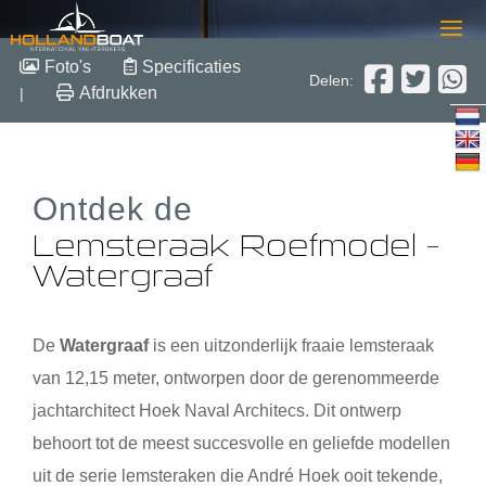
Lemsteraak Roefmodel –
Foto's
Specificaties
Delen:
Watergraaf
Afdrukken
|
12.15m x 4.10m x 1.10m
1995
Ontdek de
Staal
€ 220.000,-
Lemsteraak Roefmodel –
Watergraaf
De
Watergraaf
is een uitzonderlijk fraaie lemsteraak
van 12,15 meter, ontworpen door de gerenommeerde
jachtarchitect Hoek Naval Architecs. Dit ontwerp
behoort tot de meest succesvolle en geliefde modellen
uit de serie lemsteraken die André Hoek ooit tekende,