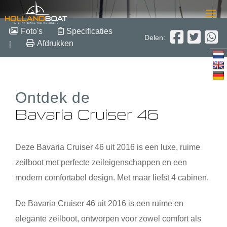
Bavaria Cruiser 46
Foto's
Specificaties
Delen:
Afdrukken
|
13.6m x 4.35m x 2.17m
2016
Overige
€ 159.000,- excl btw
Ontdek de
Bavaria Cruiser 46
Deze
Bavaria Cruiser 46
uit 2016 is een luxe, ruime
zeilboot met perfecte zeileigenschappen en een
modern comfortabel design. Met maar liefst 4 cabinen.
De
Bavaria Cruiser 46
uit 2016 is een ruime en
elegante zeilboot, ontworpen voor zowel comfort als