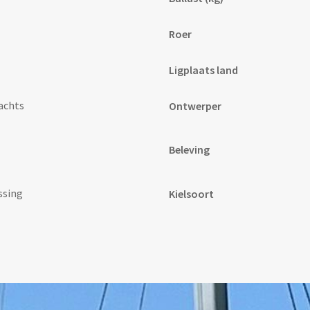
Roer
Ligplaats land
achts
Ontwerper
Beleving
ssing
Kielsoort