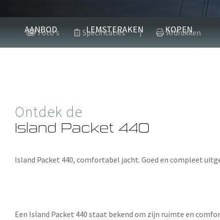
Island Packe
AANBOD
LEMSTERAKEN
KOPEN
Foto's
Specificaties
Afdrukken
|
2006
Polyester
Ontdek de
Verkocht
Island Packet 440
Island Packet 440
, comfortabel jacht. Goed en compleet uitge
Een
Island Packet 440
staat bekend om zijn ruimte en comfor