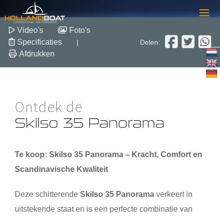
Skilso 35 Panorama
Video's
Foto's
Specificaties
|
Delen:
Afdrukken
2020
Polyester
Verkocht
Ontdek de
Skilso 35 Panorama
Te koop:
Skilso 35 Panorama
– Kracht, Comfort en
Scandinavische Kwaliteit
Deze schitterende
Skilso 35 Panorama
verkeert in
uitstekende staat en is een perfecte combinatie van