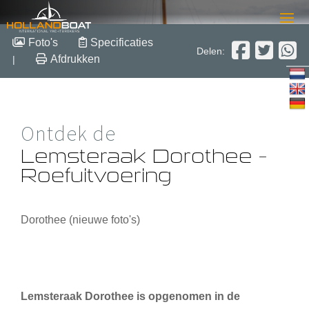
Lemsteraak Dorothee –
Foto's
Specificaties
Delen:
Roefuitvoering
Afdrukken
|
2005
Ontdek de
Staal
Verkocht
Lemsteraak Dorothee –
Roefuitvoering
Dorothee (nieuwe foto's)
Lemsteraak Dorothee is opgenomen in de