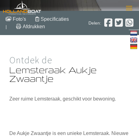
Lemsteraak Aukje
Foto's
Specificaties
Delen:
Zwaantje
Afdrukken
|
1911
Ontdek de
Staal
Verkocht
Lemsteraak Aukje
Zwaantje
Zeer ruime Lemsteraak, geschikt voor bewoning.
De Aukje Zwaantje is een unieke Lemsteraak. Nieuwe