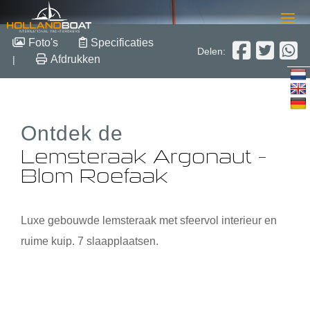
Lemsteraak Argonaut –
Foto's
Specificaties
Delen:
Blom Roefaak
Afdrukken
|
14m x 4.8m x 0.8m
1993
Ontdek de
Staal
€ 282.500,-
Lemsteraak Argonaut –
Blom Roefaak
Luxe gebouwde lemsteraak met sfeervol interieur en
ruime kuip. 7 slaapplaatsen.