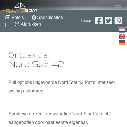
Nord Star 42
Foto's
Specificaties
Delen:
Afdrukken
|
2020
Polyester
Verkocht
Ontdek de
Nord Star 42
Full options uitgevoerde
Nord Star 42
Patrol met zeer
weinig motoruren.
Sportieve en zeer zeewaardige Nord Star Patrol 42
aangeboden door haar eerste eigenaar.