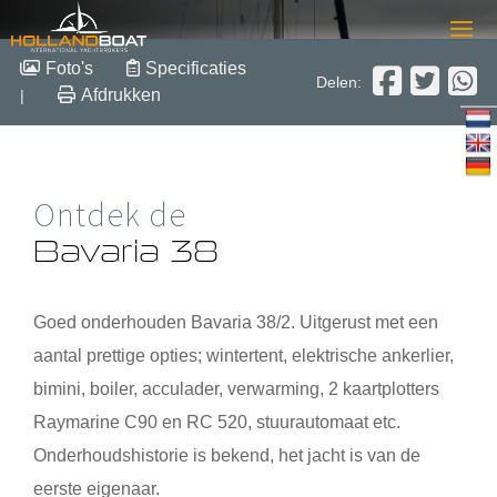
Bavaria 38
Foto's
Specificaties
Delen:
Afdrukken
|
12.13 m x 3.87 m x 1.70 m
2002
Polyester
Verkocht
Ontdek de
Bavaria 38
Goed onderhouden
Bavaria 38
/2. Uitgerust met een
aantal prettige opties; wintertent, elektrische ankerlier,
bimini, boiler, acculader, verwarming, 2 kaartplotters
Raymarine C90 en RC 520, stuurautomaat etc.
Onderhoudshistorie is bekend, het jacht is van de
eerste eigenaar.