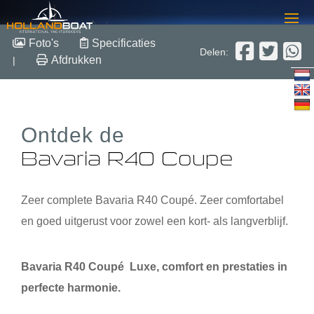
Bavaria R40 Coupe
Foto's
Specificaties
Delen:
Afdrukken
|
12.91m x 3.95m x 1.06m
2018
Overige
€ 349.000,-
Ontdek de
Bavaria R40 Coupe
Zeer complete Bavaria R40 Coupé. Zeer comfortabel
en goed uitgerust voor zowel een kort- als langverblijf.
Bavaria R40 Coupé Luxe, comfort en prestaties in
perfecte harmonie.