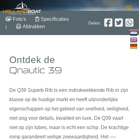
Qnautic 39
Foto's
Specificaties
Delen:
Afdrukken
|
12.35m x 3.79m x 1.10m
2019
Polyester
€ 419.000,- excl btw
Ontdek de
Qnautic 39
De Q39 Superb Rib is een indrukwekkende Rib in zijn
klasse op de huidige markt en heeft uitzonderlijke
eigenschappen op het gebied van snelheid, veiligheid,
met oog voor details, kwaliteit en luxe. De Q39 vaart
niet op zijn tubes, maar is echt een schip. De krachtige
romp garandeert veilige zeewaardigheid. Het —-