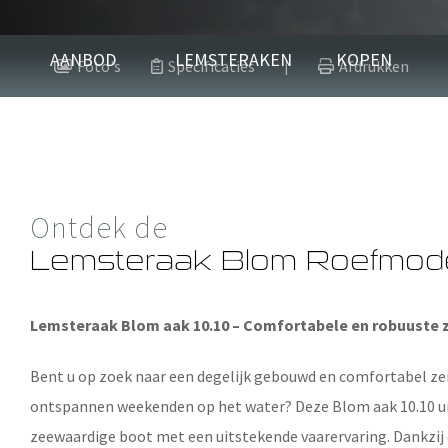
Lemsteraak 
AANBOD
LEMSTERAKEN
KOPEN
Foto's
Specificaties
Afdrukken
|
10.10m x 3.75m x 0.80m
1970
Staal
Ontdek de
€ 89.000,-
Lemsteraak Blom Roefmod
Lemsteraak Blom aak 10.10 – Comfortabele en robuuste z
Bent u op zoek naar een degelijk gebouwd en comfortabel zei
ontspannen weekenden op het water? Deze Blom aak 10.10 ui
zeewaardige boot met een uitstekende vaarervaring. Dankzij