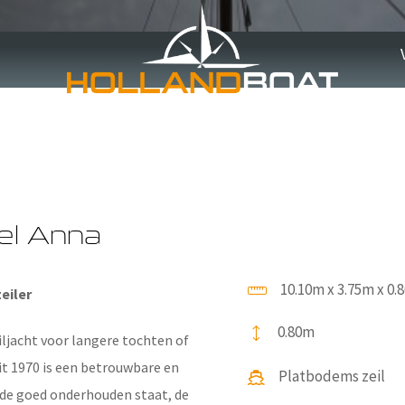
Blom Roefmod
el Anna
10.10m x 3.75m x 0.
eiler
0.80m
ljacht voor langere tochten of
t 1970 is een betrouwbare en
Platbodems zeil
 de goed onderhouden staat, de