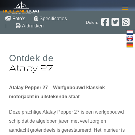
Atalay 27
Foto's
Specificaties
Delen:
Afdrukken
|
8.50m x 2.6m x 0.7m
2011
Hout
€ 67.500,-
Ontdek de
Atalay 27
Atalay Pepper 27 – Werfgebouwd klassiek
motorjacht in uitstekende staat
Deze prachtige Atalay Pepper 27 is een werfgebouwd
schip dat de afgelopen jaren met veel zorg en
aandacht grotendeels is gerestaureerd. Het interieur is