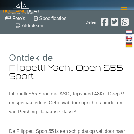
Filippetti Yacht Open S55
Foto's
Specificaties
Delen:
Sport
Afdrukken
|
17.38m x 4.64m x 1.2m
2023
Ontdek de
Overige
€ 1.958.200,- excl btw
Filippetti Yacht Open S55
Sport
Filippetti S55 Sport met ASD, Topspeed 48Kn, Deep V
en speciaal editie! Gebouwd door oprichter/ producent
van Pershing. Italiaanse klasse!!
De Filippetti Sport 55 is een schip dat op valt door haar