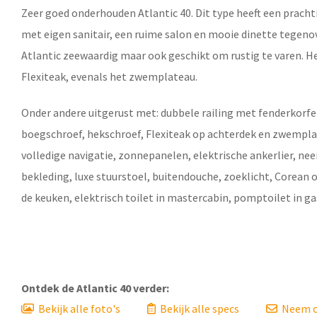
Zeer goed onderhouden
Atlantic 40
. Dit type heeft een prach
met eigen sanitair, een ruime salon en mooie dinette tegenov
Atlantic zeewaardig maar ook geschikt om rustig te varen. H
Flexiteak, evenals het zwemplateau.
Onder andere uitgerust met: dubbele railing met fenderkorfe
boegschroef, hekschroef, Flexiteak op achterdek en zwemplatea
volledige navigatie, zonnepanelen, elektrische ankerlier, ne
bekleding, luxe stuurstoel, buitendouche, zoeklicht, Corean 
de keuken, elektrisch toilet in mastercabin, pomptoilet in 
Ontdek de
Atlantic 40
verder:
Bekijk alle foto's
Bekijk alle specs
Neem c