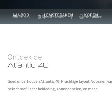
Atlantic 40
AANBOD
LEMSTERAKEN
KOPEN
Foto's
Specificaties
Afdrukken
|
2007
Polyester
Ontdek de
Verkocht
Atlantic 40
Goed onderhouden
Atlantic 40
! Prachtige layout. Voorzien va
hekschroef, leder bekleding, zonnepanelen, en meer.