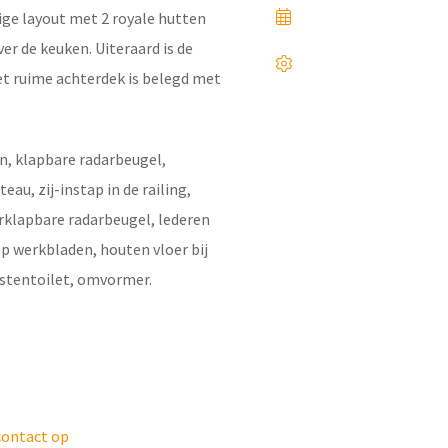
tige layout met 2 royale hutten
er de keuken. Uiteraard is de
et ruime achterdek is belegd met
n, klapbare radarbeugel,
u, zij-instap in de railing,
erklapbare radarbeugel, lederen
op werkbladen, houten vloer bij
gastentoilet, omvormer.
ontact op