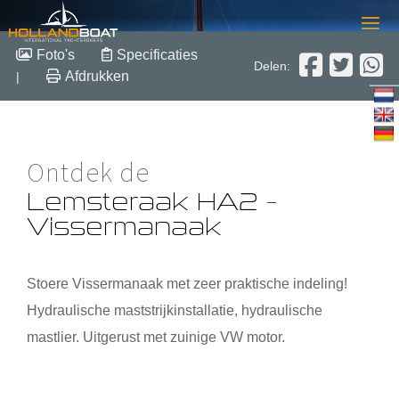
Lemsteraak HA2 –
Foto's
Specificaties
Delen:
Vissermanaak
Afdrukken
|
2005
Ontdek de
Staal
Verkocht
Lemsteraak HA2 –
Vissermanaak
Stoere Vissermanaak met zeer praktische indeling!
Hydraulische maststrijkinstallatie, hydraulische
mastlier. Uitgerust met zuinige VW motor.