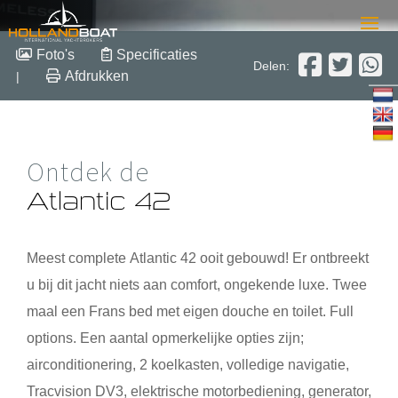
Atlantic 42
Foto's
Specificaties
Delen:
Afdrukken
|
13.10 m x 4.25 m x 1.20 m
2000
Polyester
Verkocht
Ontdek de
Atlantic 42
Meest complete
Atlantic 42
ooit gebouwd! Er ontbreekt
u bij dit jacht niets aan comfort, ongekende luxe. Twee
maal een Frans bed met eigen douche en toilet. Full
options. Een aantal opmerkelijke opties zijn;
airconditionering, 2 koelkasten, volledige navigatie,
Tracvision DV3, elektrische motorbediening, generator,