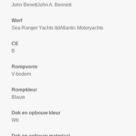
John BenettJohn A. Bennett
Werf
Sea Ranger Yachts ltdAtlantic Motoryachts
CE
B
Rompvorm
V-bodem
Rompkleur
Blauw
Dek en opbouw kleur
Wit
Dek en opbouw materiaal