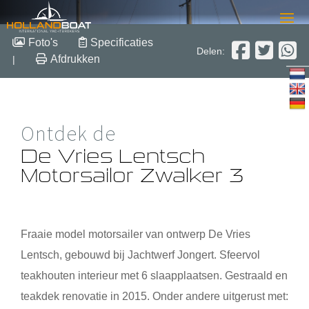
De Vries Lentsch
Foto's
Specificaties
Delen:
Motorsailor Zwalker 3
Afdrukken
|
10.50 m x 3.50 m x 1.50 m
1972
Ontdek de
Staal
Verkocht
De Vries Lentsch
Motorsailor Zwalker 3
Fraaie model motorsailer van ontwerp De Vries
Lentsch, gebouwd bij Jachtwerf Jongert. Sfeervol
teakhouten interieur met 6 slaapplaatsen. Gestraald en
teakdek renovatie in 2015. Onder andere uitgerust met: