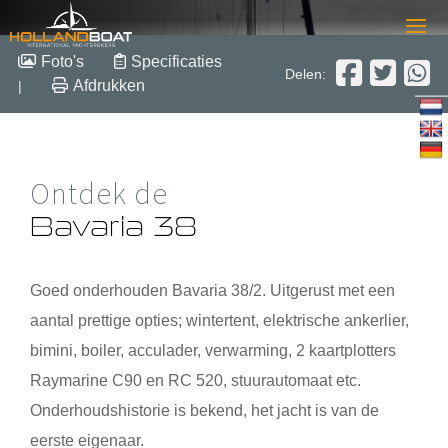
Bavaria 38
Foto's
Specificaties
Delen:
Afdrukken
|
12.13 m x 3.87 m x 1.70 m
2002
Polyester
Verkocht
Ontdek de
Bavaria 38
Goed onderhouden
Bavaria 38
/2. Uitgerust met een
aantal prettige opties; wintertent, elektrische ankerlier,
bimini, boiler, acculader, verwarming, 2 kaartplotters
Raymarine C90 en RC 520, stuurautomaat etc.
Onderhoudshistorie is bekend, het jacht is van de
eerste eigenaar.