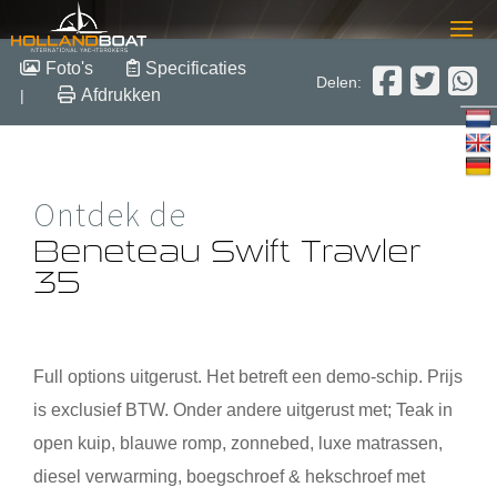
Beneteau Swift Trawler 35
Foto's
Specificaties
Delen:
Afdrukken
|
11.90 m x 4.03 m x 1.17 m
2019
Polyester
Verkocht
Ontdek de
Beneteau Swift Trawler
35
Full options uitgerust. Het betreft een demo-schip. Prijs
is exclusief BTW. Onder andere uitgerust met; Teak in
open kuip, blauwe romp, zonnebed, luxe matrassen,
diesel verwarming, boegschroef & hekschroef met