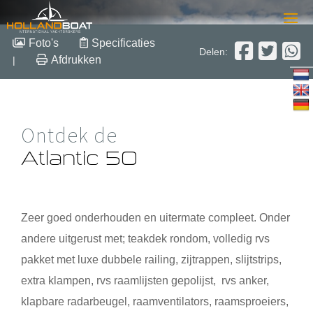
Atlantic 50
Foto's
Specificaties
Delen:
Afdrukken
|
14.99 m x 4.50 m x 1.25 m
2004
Polyester
Verkocht
Ontdek de
Atlantic 50
Zeer goed onderhouden en uitermate compleet. Onder
andere uitgerust met; teakdek rondom, volledig rvs
pakket met luxe dubbele railing, zijtrappen, slijtstrips,
extra klampen, rvs raamlijsten gepolijst, rvs anker,
klapbare radarbeugel, raamventilators, raamsproeiers,