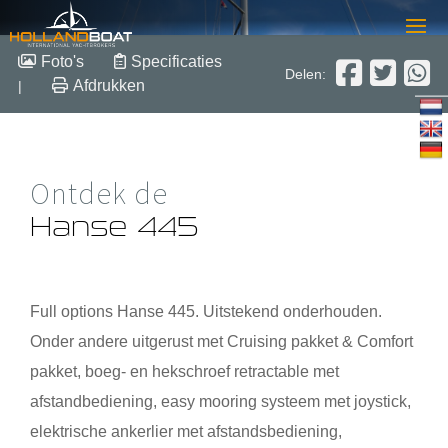
Hanse 445
Foto's
Specificaties
Delen:
Afdrukken
|
13.52 m x 4.38 m x 1.82 m
2011
Polyester
Verkocht
Ontdek de
Hanse 445
Full options
Hanse 445
. Uitstekend onderhouden.
Onder andere uitgerust met Cruising pakket & Comfort
pakket, boeg- en hekschroef retractable met
afstandbediening, easy mooring systeem met joystick,
elektrische ankerlier met afstandsbediening,