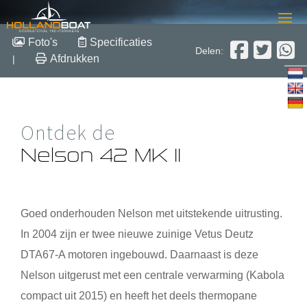
Nelson 42 MK II
Foto's
Specificaties
Delen:
Afdrukken
|
12.80 m x 3.88 m x 1.10 m
2000
Polyester
Verkocht
Ontdek de
Nelson 42 MK II
Goed onderhouden Nelson met uitstekende uitrusting.
In 2004 zijn er twee nieuwe zuinige Vetus Deutz
DTA67-A motoren ingebouwd. Daarnaast is deze
Nelson uitgerust met een centrale verwarming (Kabola
compact uit 2015) en heeft het deels thermopane