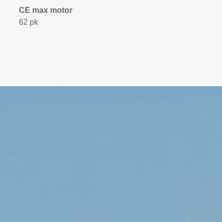
CE max motor
62 pk