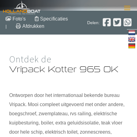
Vripack Kotter 965 OK
Foto's
Specificaties
Delen:
Afdrukken
|
9.75 m x 3.50 m x 0.90 m
2005
Staal
Verkocht
Ontdek de
Vripack Kotter 965 OK
Ontworpen door het internationaal bekende bureau
Vripack. Mooi compleet uitgevoerd met onder andere,
boegschroef, zwemplateau, rvs railing, elektrische
kuipbesturing, boiler, extra geluidsisolatie, teak vloer
door hele schip, elektrisch toilet, zonnescreens,