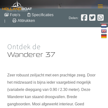
Wanderer 37
Foto's
Specificaties
Delen:
Afdrukken
|
11.90 m x 3.75 m x 0.90 m
2009
Staal
Verkocht
Ontdek de
Wanderer 37
Zeer robuust zeiljacht met een prachtige zeeg. Door
het midzwaard is bijna ieder vaargebied mogelijk
(variabele diepgang van 0.90 / 2.30 meter). Deze
Wanderer kan staand droogvallen. Brede
gangboorden. Mooi afgewerkt interieur. Goed