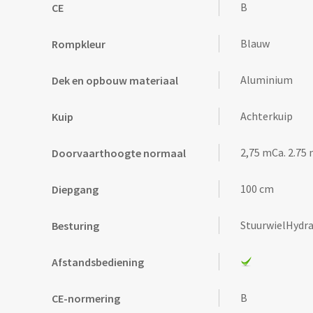
B
CE
Blauw
Rompkleur
Aluminium
Dek en opbouw materiaal
Achterkuip
Kuip
2,75 mCa. 2.75
Doorvaarthoogte normaal
100 cm
Diepgang
StuurwielHydra
Besturing
Afstandsbediening
B
CE-normering