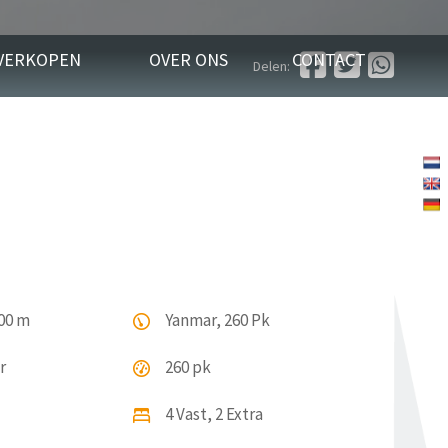
VERKOPEN
OVER ONS
CONTACT
Delen:
.00 m
Yanmar, 260 Pk
r
260 pk
4 Vast, 2 Extra