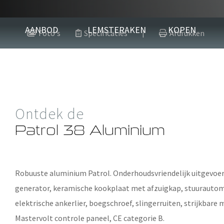
Patrol 38 Al
AANBOD
LEMSTERAKEN
KOPEN
Foto's
Specificaties
Afdrukken
|
11.70 m x 3.80 m x 1.00 m
1998
Aluminium
Ontdek de
Verkocht
Patrol 38 Aluminium
Robuuste aluminium Patrol. Onderhoudsvriendelijk uitgevoer
generator, keramische kookplaat met afzuigkap, stuurautoma
elektrische ankerlier, boegschroef, slingerruiten, strijkbare m
Mastervolt controle paneel, CE categorie B.