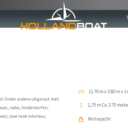
uminium
11.70 m x 3.80 m x 1
d. Onder andere uitgerust met:
2,75 m Ca. 2.75 mete
at, radar, fenderkorfen,
ast, luxe teak interieur,
Motorjacht