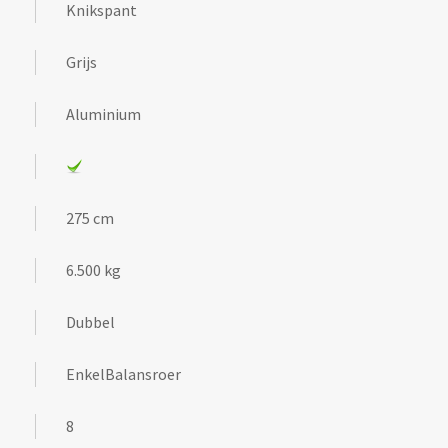
Knikspant
Grijs
Aluminium
275 cm
6.500 kg
Dubbel
EnkelBalansroer
8