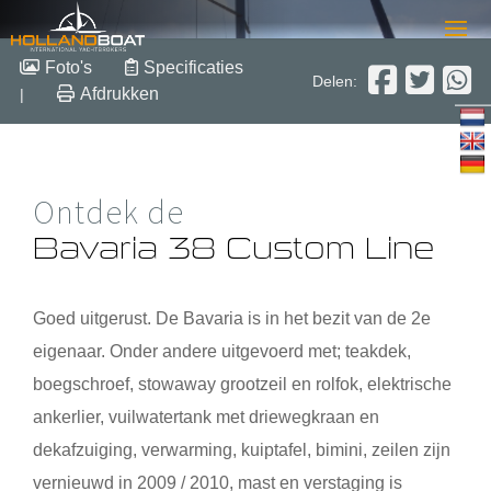
Bavaria 38 Custom Line
Foto's
Specificaties
Delen:
Afdrukken
|
11.85 m x 3.85 m x 1.45 m
2000
Polyester
Verkocht
Ontdek de
Bavaria 38 Custom Line
Goed uitgerust. De Bavaria is in het bezit van de 2e
eigenaar. Onder andere uitgevoerd met; teakdek,
boegschroef, stowaway grootzeil en rolfok, elektrische
ankerlier, vuilwatertank met driewegkraan en
dekafzuiging, verwarming, kuiptafel, bimini, zeilen zijn
vernieuwd in 2009 / 2010, mast en verstaging is