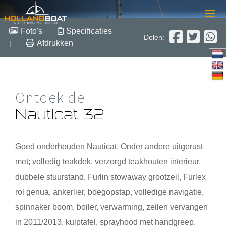
Nauticat 32
Foto's
Specificaties
Delen:
Afdrukken
|
9.80 m x 3.16 m x 1.60 m
1998
Polyester
Verkocht
Ontdek de
Nauticat 32
Goed onderhouden Nauticat. Onder andere uitgerust
met; volledig teakdek, verzorgd teakhouten interieur,
dubbele stuurstand, Furlin stowaway grootzeil, Furlex
rol genua, ankerlier, boegopstap, volledige navigatie,
spinnaker boom, boiler, verwarming, zeilen vervangen
in 2011/2013, kuiptafel, sprayhood met handgreep.