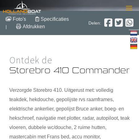
Storebro 410 Commander
Foto's
Specificaties
Delen:
Afdrukken
|
12.50 m x 3.90 m x 1.00 m
2005
Polyester
Verkocht
Ontdek de
Storebro 410 Commander
Verzorgde Storebro 410. Uitgerust met: volledig
teakdek, hekdouche, gepolijste rvs raamframes,
elektrische ankerlier, gepolijst Bruce anker, boeg- en
hekschroef, navigatie met plotter, radar, autopiloot, teak
vloeren, dubbele wc/douche, 2 ruime hutten,
mastercabin met Frans bed, accu monitor,