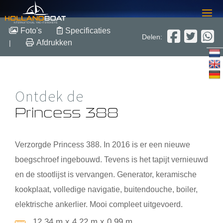
Princess 388
Foto's
Specificaties
Delen:
Afdrukken
|
12.34 m x 4.22 m x 0.99 m
1990
Polyester
Verkocht
Ontdek de
Princess 388
Verzorgde
Princess 388
. In 2016 is er een nieuwe
boegschroef ingebouwd. Tevens is het tapijt vernieuwd
en de stootlijst is vervangen. Generator, keramische
kookplaat, volledige navigatie, buitendouche, boiler,
elektrische ankerlier. Mooi compleet uitgevoerd.
12.34 m x 4.22 m x 0.99 m