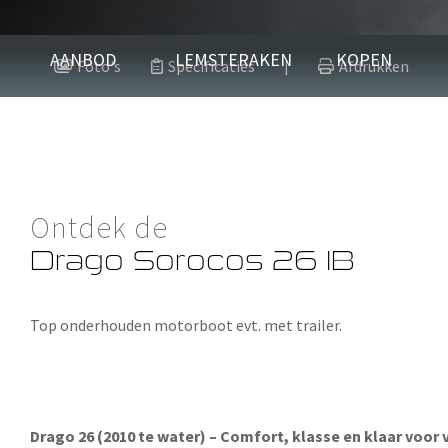
Drago Soroc
AANBOD
LEMSTERAKEN
KOPEN
Foto's
Specificaties
Afdrukken
|
2009
Overige
Ontdek de
Verkocht
Drago Sorocos 26 IB
Top onderhouden motorboot evt. met trailer.
Drago 26 (2010 te water) – Comfort, klasse en klaar voor 