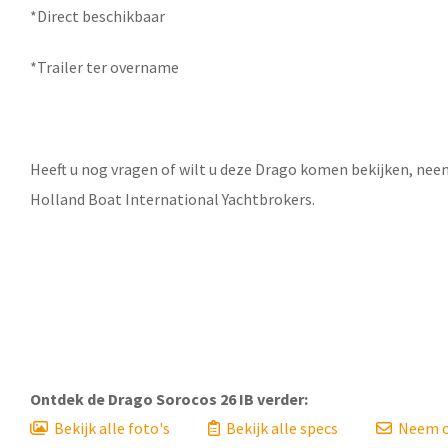
*Direct beschikbaar
*Trailer ter overname
Heeft u nog vragen of wilt u deze Drago komen bekijken, nee
Holland Boat International Yachtbrokers.
Ontdek de
Drago Sorocos 26 IB
verder:
Bekijk alle foto's
Bekijk alle specs
Neem c