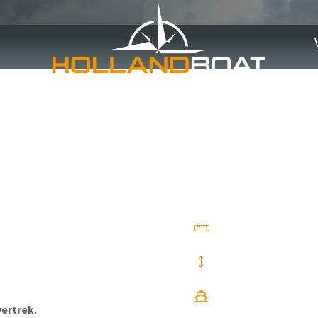
os 26 IB
vertrek.